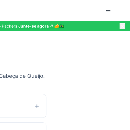
do Packers
Junte-se agora ↗️ 🧀🇧🇷
Cabeça de Queijo.
+