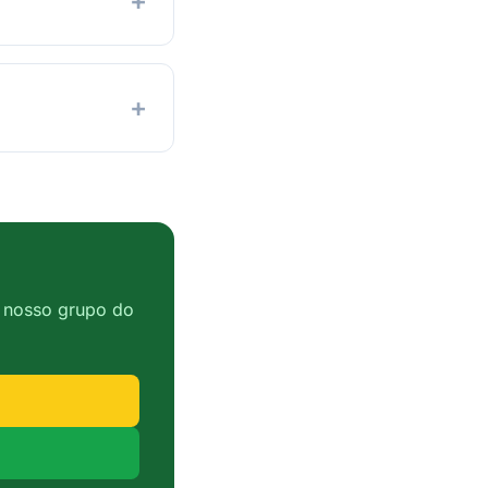
+
+
o nosso grupo do