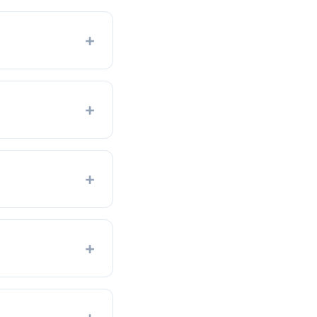
+
+
+
+