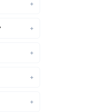
+
+
?
+
+
+