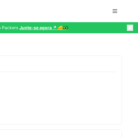
do Packers
Junte-se agora ↗️ 🧀🇧🇷