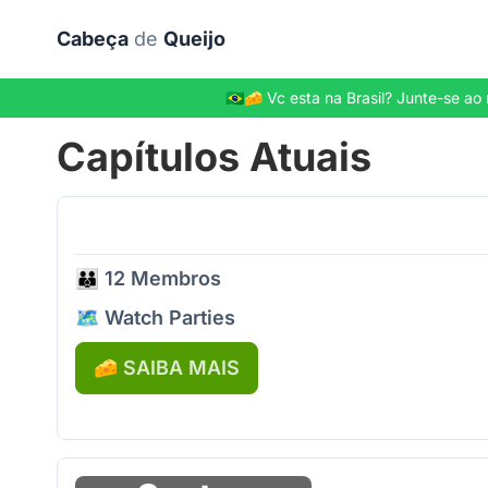
Ir para o conteúdo principal
Cabeça
de
Queijo
🇧🇷🧀 Vc esta na Brasil? Junte-se
Capítulos Atuais
👪 12 Membros
🗺️ Watch Parties
🧀 SAIBA MAIS